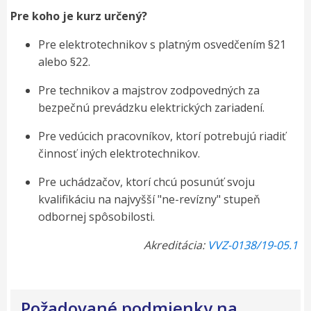
Pre koho je kurz určený?
Pre elektrotechnikov s platným osvedčením §21
alebo §22.
Pre technikov a majstrov zodpovedných za
bezpečnú prevádzku elektrických zariadení.
Pre vedúcich pracovníkov, ktorí potrebujú riadiť
činnosť iných elektrotechnikov.
Pre uchádzačov, ktorí chcú posunúť svoju
kvalifikáciu na najvyšší "ne-revízny" stupeň
odbornej spôsobilosti.
Akreditácia:
VVZ-0138/19-05.1
Požadované podmienky na