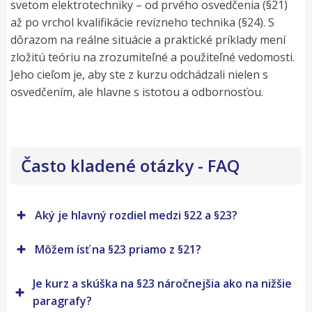
svetom elektrotechniky – od prvého osvedčenia (§21)
až po vrchol kvalifikácie revízneho technika (§24). S
dôrazom na reálne situácie a praktické príklady mení
zložitú teóriu na zrozumiteľné a použiteľné vedomosti.
Jeho cieľom je, aby ste z kurzu odchádzali nielen s
osvedčením, ale hlavne s istotou a odbornosťou.
Často kladené otázky - FAQ
Aký je hlavný rozdiel medzi §22 a §23?
Môžem ísť na §23 priamo z §21?
Je kurz a skúška na §23 náročnejšia ako na nižšie
paragrafy?