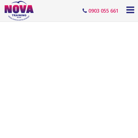
0903 055 661
Elektrotechnik §23