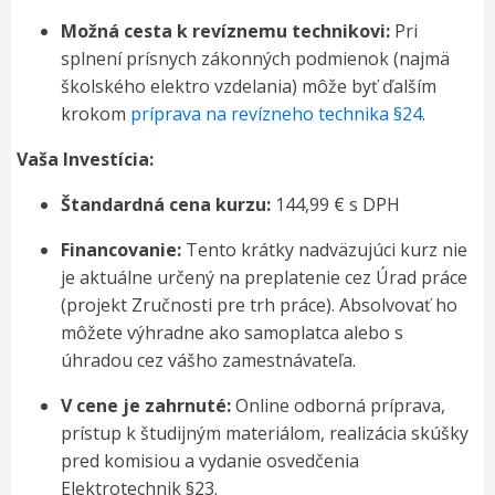
Možná cesta k revíznemu technikovi:
Pri
splnení prísnych zákonných podmienok (najmä
školského elektro vzdelania) môže byť ďalším
krokom
príprava na revízneho technika §24
.
Vaša Investícia:
Štandardná cena kurzu:
144,99 € s DPH
Financovanie:
Tento krátky nadväzujúci kurz nie
je aktuálne určený na preplatenie cez Úrad práce
(projekt Zručnosti pre trh práce). Absolvovať ho
môžete výhradne ako samoplatca alebo s
úhradou cez vášho zamestnávateľa.
V cene je zahrnuté:
Online odborná príprava,
prístup k študijným materiálom, realizácia skúšky
pred komisiou a vydanie osvedčenia
Elektrotechnik §23.