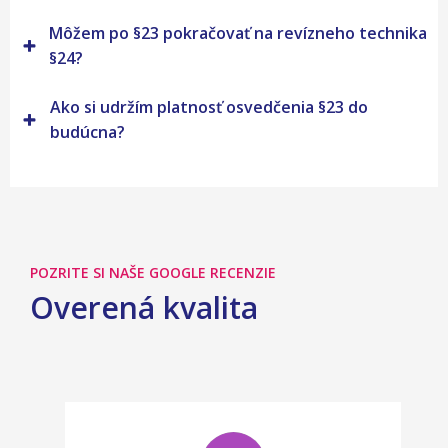
Môžem po §23 pokračovať na revízneho technika
§24?
Ako si udržím platnosť osvedčenia §23 do
budúcna?
POZRITE SI NAŠE GOOGLE RECENZIE
Overená kvalita