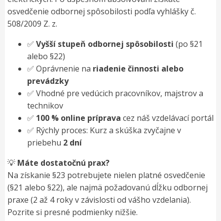
osvedčenie odbornej spôsobilosti podľa vyhlášky č.
508/2009 Z. z.
✅
Vyšší stupeň odbornej spôsobilosti
(po §21
alebo §22)
✅ Oprávnenie na
riadenie činnosti alebo
prevádzky
✅ Vhodné pre vedúcich pracovníkov, majstrov a
technikov
✅
100 % online príprava
cez náš vzdelávací portál
✅ Rýchly proces: Kurz a skúška zvyčajne v
priebehu
2 dní
💡
Máte dostatočnú prax?
Na získanie §23 potrebujete nielen platné osvedčenie
(§21 alebo §22), ale najmä požadovanú dĺžku odbornej
praxe (2 až 4 roky v závislosti od vášho vzdelania).
Pozrite si presné podmienky nižšie.