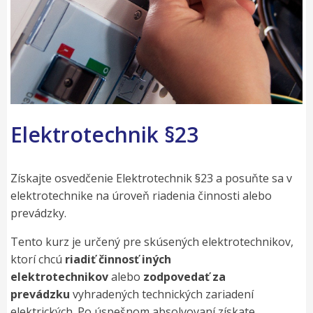
Elektrotechnik §23
Získajte osvedčenie Elektrotechnik §23 a posuňte sa v
elektrotechnike na úroveň riadenia činnosti alebo
prevádzky.
Tento kurz je určený pre skúsených elektrotechnikov,
ktorí chcú
riadiť činnosť iných
elektrotechnikov
alebo
zodpovedať za
prevádzku
vyhradených technických zariadení
elektrických. Po úspešnom absolvovaní získate