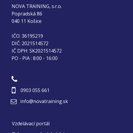
NOVA TRAINING, s.r.o. môžem s čistým
NOVA TRAINING, s.r.o.
svedomím odporučiť. Ešte raz veľké
Popradská 86
ďakujem celému tímu za ich ochotu,
040 11 Košice
trpezlivosť a profesionálny prístup. Prajem
vám veľa úspechov a množstvo
spokojných absolventov aj naďalej.
IČO: 36195219
DIČ: 2021514572
IČ DPH: SK2021514572
PO - PIA : 8:00 - 16:00
0903 055 661
info@novatraining.sk
Vzdelávací portál