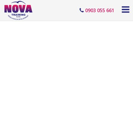
0903 055 661
Elektrotechnik §22