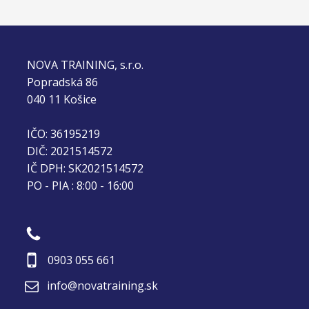
mohol sa naplno sústrediť na získavanie
nových vedomostí.
Ak niekto uvažuje o kurze elektrotechnika,
NOVA TRAINING, s.r.o. môžem s čistým
NOVA TRAINING, s.r.o.
svedomím odporučiť. Ešte raz veľké
Popradská 86
ďakujem celému tímu za ich ochotu,
040 11 Košice
trpezlivosť a profesionálny prístup. Prajem
vám veľa úspechov a množstvo
spokojných absolventov aj naďalej.
IČO: 36195219
DIČ: 2021514572
IČ DPH: SK2021514572
PO - PIA : 8:00 - 16:00
0903 055 661
info@novatraining.sk