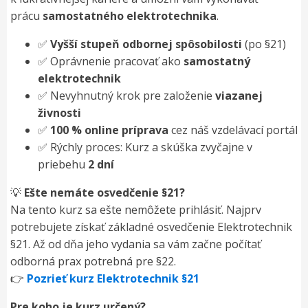
prácu
samostatného elektrotechnika
.
✅
Vyšší stupeň odbornej spôsobilosti
(po §21)
✅ Oprávnenie pracovať ako
samostatný
elektrotechnik
✅ Nevyhnutný krok pre založenie
viazanej
živnosti
✅
100 % online príprava
cez náš vzdelávací portál
✅ Rýchly proces: Kurz a skúška zvyčajne v
priebehu
2 dní
💡
Ešte nemáte osvedčenie §21?
Na tento kurz sa ešte nemôžete prihlásiť. Najprv
potrebujete získať základné osvedčenie Elektrotechnik
§21. Až od dňa jeho vydania sa vám začne počítať
odborná prax potrebná pre §22.
👉
Pozrieť kurz Elektrotechnik §21
Pre koho je kurz určený?