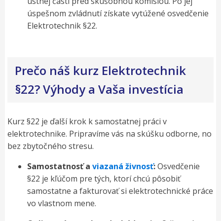
ústnej časti pred skúšobnou komisiou. Po jej
úspešnom zvládnutí získate vytúžené osvedčenie
Elektrotechnik §22.
Prečo náš kurz Elektrotechnik
§22? Výhody a Vaša investícia
Kurz §22 je ďalší krok k samostatnej práci v
elektrotechnike. Pripravíme vás na skúšku odborne, no
bez zbytočného stresu.
Samostatnosť a
viazaná živnosť
:
Osvedčenie
§22 je kľúčom pre tých, ktorí chcú pôsobiť
samostatne a fakturovať si elektrotechnické práce
vo vlastnom mene.