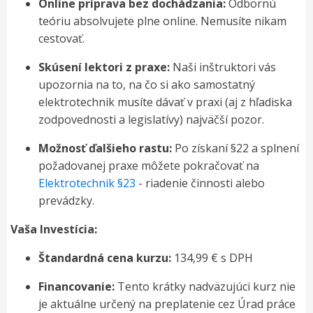
Online príprava bez dochádzania:
Odbornú
teóriu absolvujete plne online. Nemusíte nikam
cestovať.
Skúsení lektori z praxe:
Naši inštruktori vás
upozornia na to, na čo si ako samostatný
elektrotechnik musíte dávať v praxi (aj z hľadiska
zodpovednosti a legislatívy) najväčší pozor.
Možnosť ďalšieho rastu:
Po získaní §22 a splnení
požadovanej praxe môžete pokračovať na
Elektrotechnik §23
- riadenie činnosti alebo
prevádzky.
Vaša Investícia:
Štandardná cena kurzu:
134,99 € s DPH
Financovanie:
Tento krátky nadväzujúci kurz nie
je aktuálne určený na preplatenie cez Úrad práce