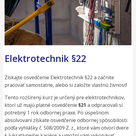
Elektrotechnik §22
Získajte osvedčenie Elektrotechnik §22 a začnite
pracovať samostatne, alebo si založte vlastnú živnosť!
Tento rozšírený kurz je určený pre elektrotechnikov,
ktorí už majú platné osvedčenie
§21
a odpracovali si
potrebný 1 rok odbornej praxe. Po úspešnom
absolvovaní získate osvedčenie odbornej spôsobilosti
podľa vyhlášky č. 508/2009 Z. z., ktoré vám otvorí dvere
k lukratívnejšej kariére a umožní vám vykonávať